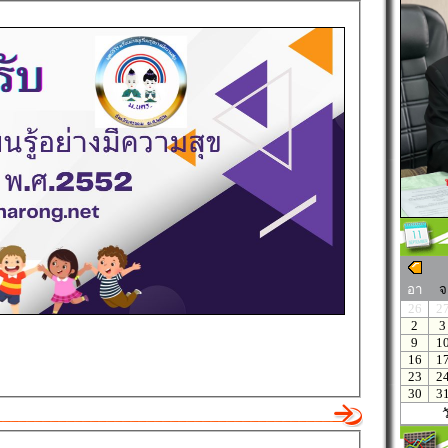
อา
จ
26
2
2
3
9
1
16
1
23
2
30
3
ว