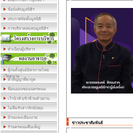
ข้อบังคับมูลนิธิฯ
ประกาศจัดตั้งมูลนิธิ
การบริจาคสมทบมูลนิธิฯ
ทำเนียบผู้บริหาร
ผู้ก่อตั้งศูนย์มิตรภาพไทย
เวียดนาม
คำสัญญาที่ผากูด
ฟ้อนออนซอนนครพนม
เว้านัวหัว(ขัวข้ามคำ)ม่วน
ไม่ลืมรักสาวรักษ์ปทุม
บ้านแพงเมืองงาม
ข่าวประชาสัมพันธ์
รำนครพนมคืนเพ็ญ